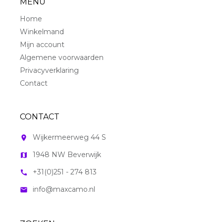
MENU
Home
Winkelmand
Mijn account
Algemene voorwaarden
Privacyverklaring
Contact
CONTACT
Wijkermeerweg 44 S
room
1948 NW Beverwijk
map
+31(0)251 - 274 813
call
info@maxcamo.nl
mail