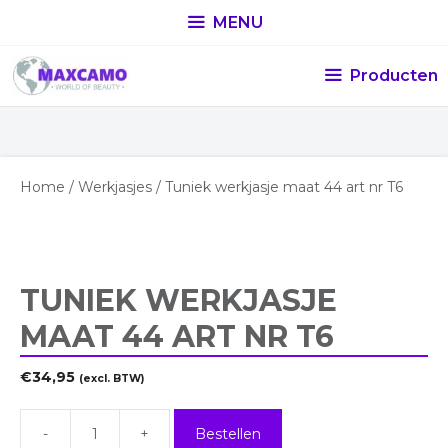
Ga
MENU
naar
de
inhoud
Producten
Home
/
Werkjasjes
/ Tuniek werkjasje maat 44 art nr T6
TUNIEK WERKJASJE
MAAT 44 ART NR T6
€
34,95
(excl. BTW)
-
+
Bestellen
Tuniek