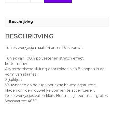
werkjasje
maat
44
art
Beschrijving
nr
T6
BESCHRIJVING
aantal
Tuniek werkjasje maat 44 art nr T6 kleur wit
Tuniek van 100% polyester en stretch effect.
korte mouw
Asymmetrische sluiting door middel van 8 knopen in de
vorm van staafjes.
Zijsplitjes.
Vouwnaden op de rug voor extra bewegingsruimte.
Naden om de vrouwelijke vormen te accentueren.
Deze werkjasjes vallen klein. Neem altijd een maat groter.
Wasbaar tot 40°C