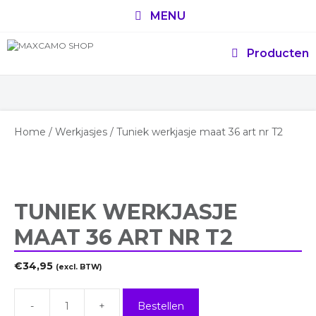
Ga
MENU
naar
de
inhoud
Producten
Home
/
Werkjasjes
/ Tuniek werkjasje maat 36 art nr T2
TUNIEK WERKJASJE
MAAT 36 ART NR T2
€
34,95
(excl. BTW)
Bestellen
Tuniek