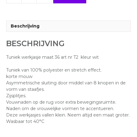
werkjasje
maat
36
art
Beschrijving
nr
T2
BESCHRIJVING
aantal
Tuniek werkjasje maat 36 art nr T2 kleur wit
Tuniek van 100% polyester en stretch effect.
korte mouw
Asymmetrische sluiting door middel van 8 knopen in de
vorm van staafjes.
Zijsplitjes.
Vouwnaden op de rug voor extra bewegingsruimte.
Naden om de vrouwelijke vormen te accentueren.
Deze werkjasjes vallen klein. Neem altijd een maat groter.
Wasbaar tot 40°C