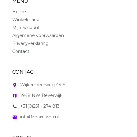
MENU
Home
Winkelmand
Mijn account
Algemene voorwaarden
Privacyverklaring
Contact
CONTACT
Wijkermeerweg 44 S
room
1948 NW Beverwijk
map
+31(0)251 - 274 813
call
info@maxcamo.nl
mail