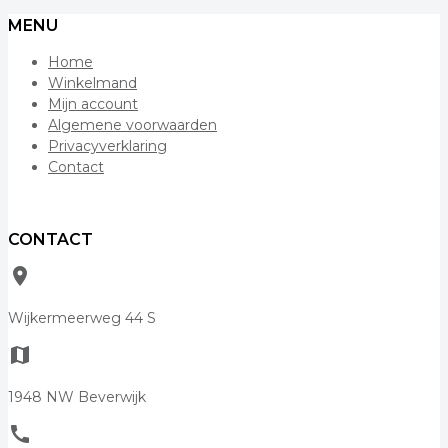
MENU
Home
Winkelmand
Mijn account
Algemene voorwaarden
Privacyverklaring
Contact
CONTACT
room
Wijkermeerweg 44 S
map
1948 NW Beverwijk
call