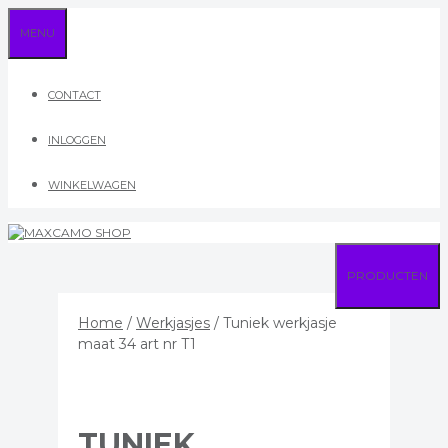
Ga
MENU
naar
de
inhoud
CONTACT
INLOGGEN
WINKELWAGEN
PRODUCTEN
Home
/
Werkjasjes
/ Tuniek werkjasje
maat 34 art nr T1
TUNIEK