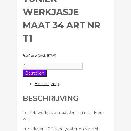
WERKJASJE
MAAT 34 ART NR
T1
€
34,95
(excl. BTW)
Tuniek
werkjasje
Bestellen
maat
34
Beschrijving
art
nr
BESCHRIJVING
T1
aantal
Tuniek werkjasje maat 34 art nr T1 kleur
wit
Tuniek van 100% polyester en stretch