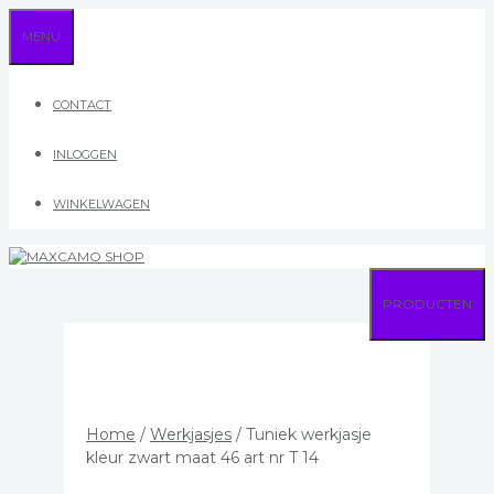
Ga
MENU
naar
de
inhoud
CONTACT
INLOGGEN
WINKELWAGEN
PRODUCTEN
Home
/
Werkjasjes
/ Tuniek werkjasje
kleur zwart maat 46 art nr T 14