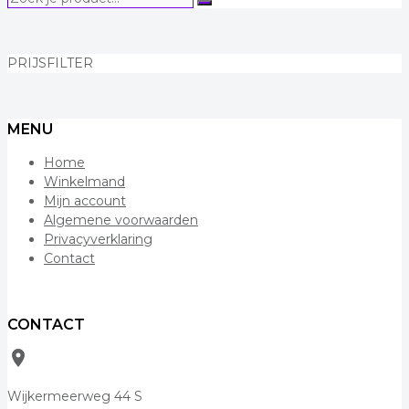
Zoeken
je
product...
PRIJSFILTER
MENU
Home
Winkelmand
Mijn account
Algemene voorwaarden
Privacyverklaring
Contact
CONTACT
room
Wijkermeerweg 44 S