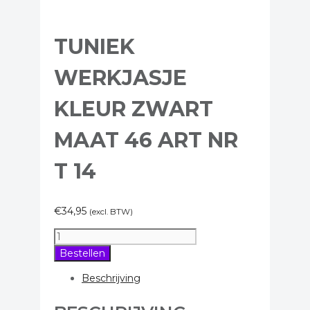
TUNIEK
WERKJASJE
KLEUR ZWART
MAAT 46 ART NR
T 14
€
34,95
(excl. BTW)
Tuniek
werkjasje
Bestellen
kleur
zwart
Beschrijving
maat
46