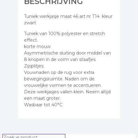
BESCHRIJVING
art
nr
Tuniek werkjasje maat 46 art nr T14 kleur
T
zwart
14
aantal
Tuniek van 100% polyester en stretch
effect.
korte mouw
Asymmetrische sluiting door middel van
8 knopen in de vorm van staafjes.
Zijsplitjes.
Vouwnaden op de rug voor extra
bewegingsruimte. Naden om de
vrouwelijke vormen te accentueren.
Deze werkjasjes vallen klein. Neem altijd
een maat groter.
Wasbaar tot 40°C
Zoek