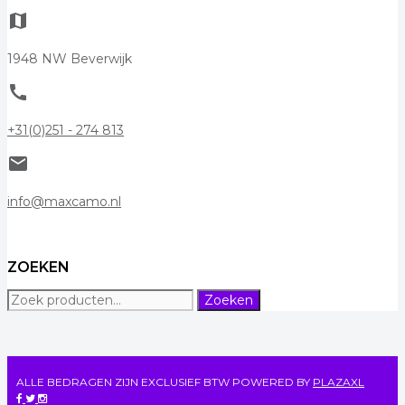
map
1948 NW Beverwijk
call
+31(0)251 - 274 813
mail
info@maxcamo.nl
ZOEKEN
Zoeken
Zoeken
naar:
ALLE BEDRAGEN ZIJN EXCLUSIEF BTW
POWERED BY
PLAZAXL