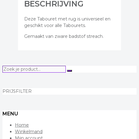
wit
BESCHRIJVING
aantal
Deze Tabouret met rug is universeel en
geschikt voor alle Tabourets.
Gemaakt van zware badstof streach.
Zoek
Zoeken
je
product...
PRIJSFILTER
MENU
Home
Winkelmand
Mijn account