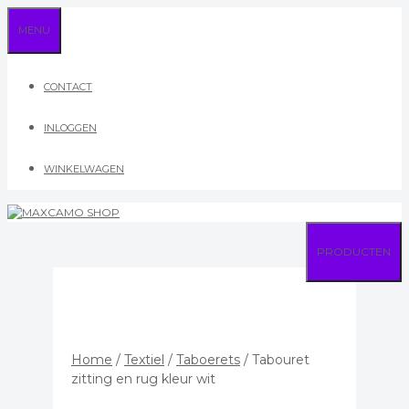
Ga
MENU
naar
de
inhoud
CONTACT
INLOGGEN
WINKELWAGEN
PRODUCTEN
Home
/
Textiel
/
Taboerets
/ Tabouret
zitting en rug kleur wit