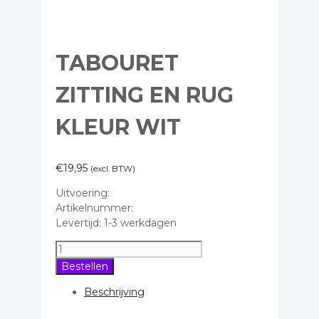
TABOURET
ZITTING EN RUG
KLEUR WIT
€
19,95
(excl. BTW)
Uitvoering:
Artikelnummer:
Levertijd: 1-3 werkdagen
Tabouret
zitting
Bestellen
en
rug
Beschrijving
kleur