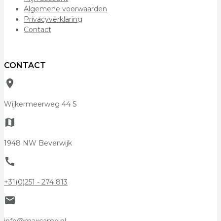
Algemene voorwaarden
Privacyverklaring
Contact
CONTACT
room
Wijkermeerweg 44 S
map
1948 NW Beverwijk
call
+31(0)251 - 274 813
mail