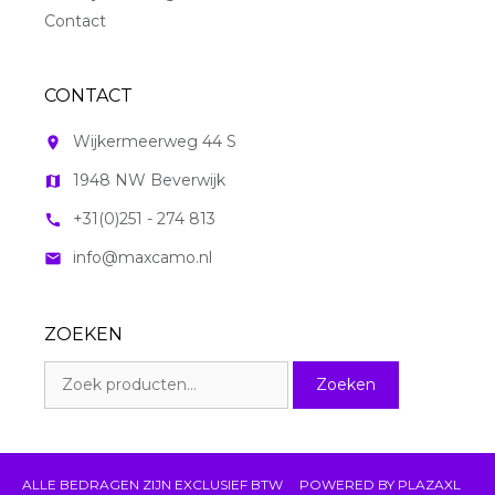
Contact
CONTACT
Wijkermeerweg 44 S
room
1948 NW Beverwijk
map
+31(0)251 - 274 813
call
info@maxcamo.nl
mail
ZOEKEN
Zoeken
Zoeken
naar:
ALLE BEDRAGEN ZIJN EXCLUSIEF BTW
POWERED BY
PLAZAXL