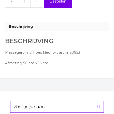
Bestellen
Massagerol
incl
hoes
kleur
wit
Beschrijving
art
nr
BESCHRIJVING
60953
aantal
Massagerol incl hoes kleur wit art nr 60953
Afmeting 50 cm x 15 cm