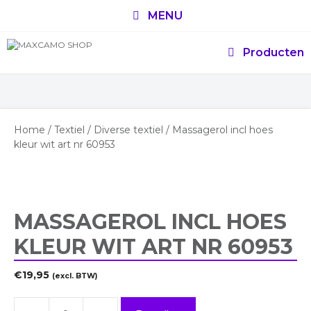
Ga
MENU
naar
de
inhoud
Producten
Home
/
Textiel
/
Diverse textiel
/ Massagerol incl hoes
kleur wit art nr 60953
MASSAGEROL INCL HOES
KLEUR WIT ART NR 60953
€
19,95
(excl. BTW)