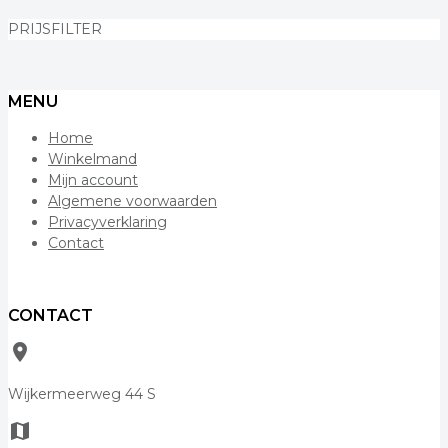
PRIJSFILTER
MENU
Home
Winkelmand
Mijn account
Algemene voorwaarden
Privacyverklaring
Contact
CONTACT
room
Wijkermeerweg 44 S
map