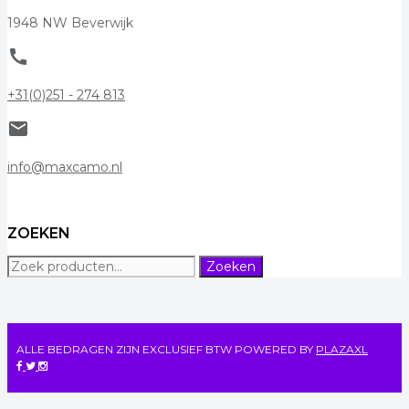
1948 NW Beverwijk
call
+31(0)251 - 274 813
mail
info@maxcamo.nl
ZOEKEN
Zoeken
Zoeken
naar:
ALLE BEDRAGEN ZIJN EXCLUSIEF BTW
POWERED BY
PLAZAXL