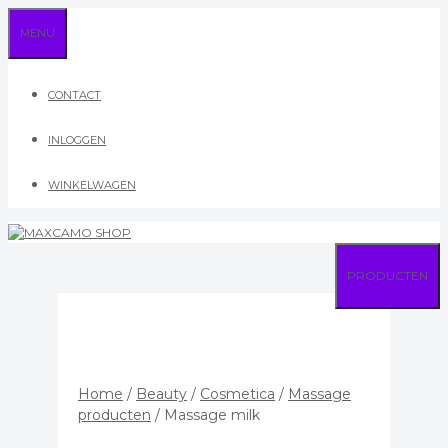
Ga
MENU
naar
de
inhoud
CONTACT
INLOGGEN
WINKELWAGEN
PRODUCTEN
Home
/
Beauty
/
Cosmetica
/
Massage
producten
/ Massage milk