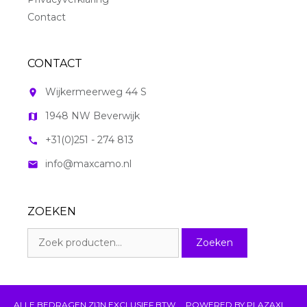
Contact
CONTACT
Wijkermeerweg 44 S
room
1948 NW Beverwijk
map
+31(0)251 - 274 813
call
info@maxcamo.nl
mail
ZOEKEN
Zoeken
Zoeken
naar:
ALLE BEDRAGEN ZIJN EXCLUSIEF BTW
POWERED BY
PLAZAXL