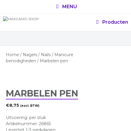
Ga
MENU
naar
de
inhoud
Producten
Home
/
Nagels
/
Nails
/
Manicure
benodigheden
/ Marbelen pen
MARBELEN PEN
€
8,75
(excl. BTW)
Uitvoering: per stuk
Artikelnummer: 26865
Levertijd: 1-3 werkdagen