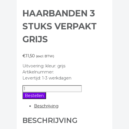
HAARBANDEN 3
STUKS VERPAKT
GRIJS
€
11,50
(excl. BTW)
Uitvoering: kleur: grijs
Artikelnummer:
Levertijd: 1-3 werkdagen
Haarbanden
3
Bestellen
stuks
verpakt
Beschrijving
grijs
aantal
BESCHRIJVING