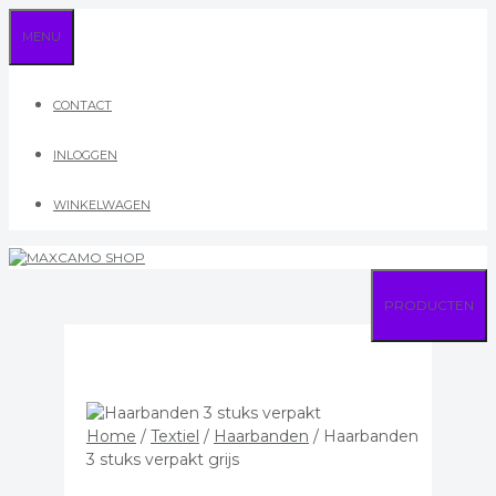
Ga
MENU
naar
de
inhoud
CONTACT
INLOGGEN
WINKELWAGEN
PRODUCTEN
Home
/
Textiel
/
Haarbanden
/ Haarbanden
3 stuks verpakt grijs