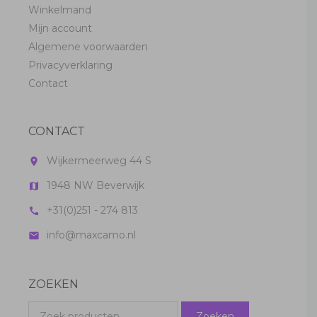
Winkelmand
Mijn account
Algemene voorwaarden
Privacyverklaring
Contact
CONTACT
Wijkermeerweg 44 S
room
1948 NW Beverwijk
map
+31(0)251 - 274 813
call
info@maxcamo.nl
mail
ZOEKEN
Zoeken
Zoeken