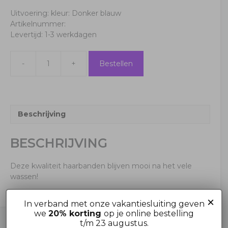
Uitvoering: kleur: Donker blauw
Artikelnummer:
Levertijd: 1-3 werkdagen
-
+
Bestellen
Haarbanden
3
stuks
verpakt
Donker
Beschrijving
blauw
aantal
BESCHRIJVING
Deze kwaliteit haarbanden blijven mooi na het vele
wassen!
×
In verband met onze vakantiesluiting geven
we
20% korting
op je online bestelling
t/m 23 augustus.