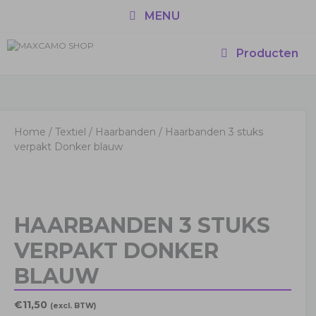
Ga
MENU
naar
de
inhoud
Producten
Home
/
Textiel
/
Haarbanden
/ Haarbanden 3 stuks
verpakt Donker blauw
HAARBANDEN 3 STUKS
VERPAKT DONKER
BLAUW
€
11,50
(excl. BTW)