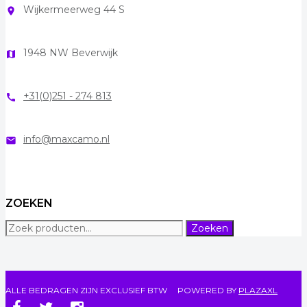
Wijkermeerweg 44 S
room
1948 NW Beverwijk
map
+31(0)251 - 274 813
call
info@maxcamo.nl
mail
ZOEKEN
Zoeken
Zoeken
naar:
ALLE BEDRAGEN ZIJN EXCLUSIEF BTW
POWERED BY
PLAZAXL