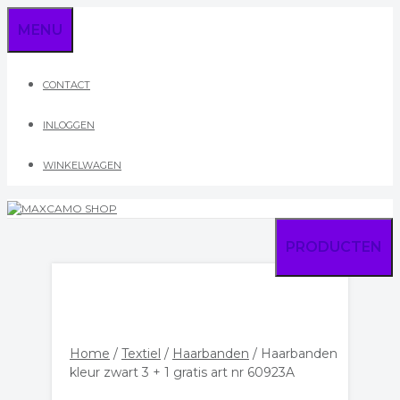
Ga
MENU
naar
de
inhoud
CONTACT
INLOGGEN
WINKELWAGEN
PRODUCTEN
Home
/
Textiel
/
Haarbanden
/ Haarbanden
kleur zwart 3 + 1 gratis art nr 60923A