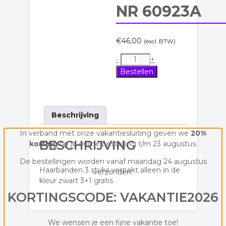
NR 60923A
€
46,00
(excl. BTW)
Haarbanden
-
+
kleur
Bestellen
zwart
3
+
1
Beschrijving
gratis
art
In verband met onze vakantiesluiting geven we
20%
BESCHRIJVING
nr
korting
op je online bestelling t/m 23 augustus.
60923A
De bestellingen worden vanaf maandag 24 augustus
aantal
Haarbanden 3 stuks verpakt alleen in de
verzonden.
kleur zwart 3+1 gratis
KORTINGSCODE: VAKANTIE2026
We wensen je een fijne vakantie toe!