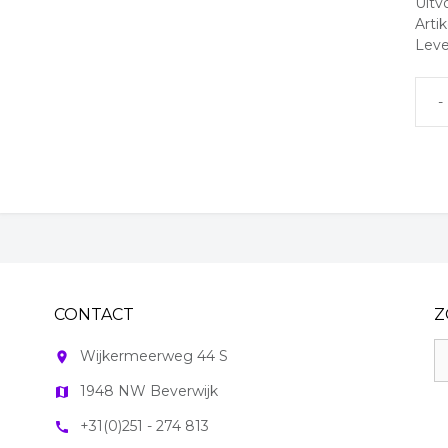
Uitv
Arti
Leve
Gel
spon
aant
CONTACT
Z
Z
Wijkermeerweg 44 S
room
na
1948 NW Beverwijk
map
+31(0)251 - 274 813
call