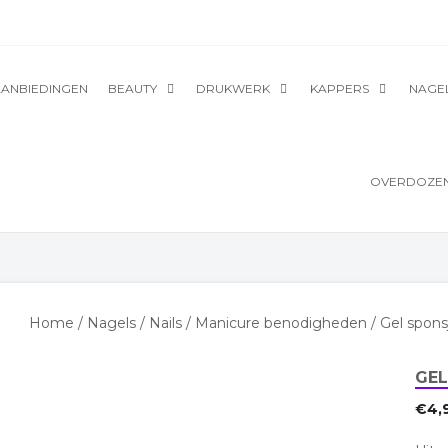
ANBIEDINGEN
BEAUTY
DRUKWERK
KAPPERS
NAGE
OVERDOZEN
Home
/
Nagels
/
Nails
/
Manicure benodigheden
/ Gel spons
GEL
€
4,