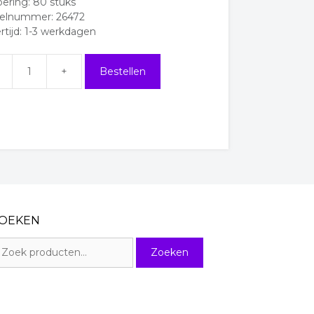
oering: 80 stuks
kelnummer: 26472
rtijd: 1-3 werkdagen
Bestellen
sjes
al
OEKEN
oeken
Zoeken
ar: