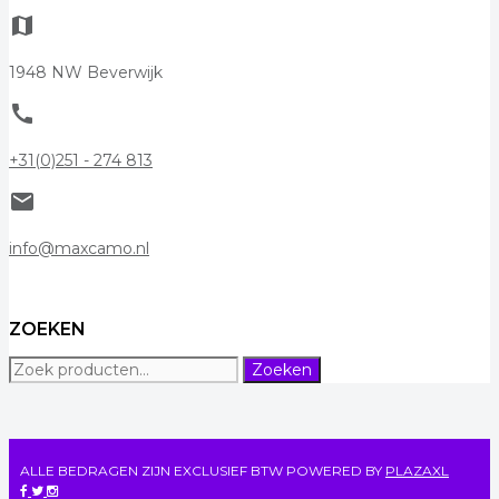
map
1948 NW Beverwijk
call
+31(0)251 - 274 813
mail
info@maxcamo.nl
ZOEKEN
Zoeken
Zoeken
naar:
ALLE BEDRAGEN ZIJN EXCLUSIEF BTW
POWERED BY
PLAZAXL