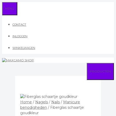
Ga
MENU
naar
de
inhoud
CONTACT
INLOGGEN
WINKELWAGEN
PRODUCTEN
Home
/
Nagels
/
Nails
/
Manicure
benodigheden
/ Fiberglas schaartje
goudkleur