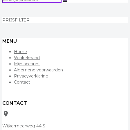
Zoeken
je
product...
PRIJSFILTER
MENU
Home
Winkelmand
Mijn account
Algemene voorwaarden
Privacyverklaring
Contact
CONTACT
room
Wijkermeerweg 44 S