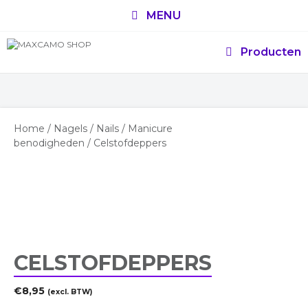
Ga
MENU
naar
de
inhoud
Producten
Home
/
Nagels
/
Nails
/
Manicure
benodigheden
/ Celstofdeppers
CELSTOFDEPPERS
€
8,95
(excl. BTW)