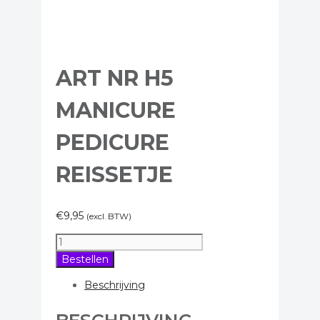
ART NR H5
MANICURE
PEDICURE
REISSETJE
€
9,95
(excl. BTW)
Art
nr
Bestellen
H5
Manicure
Beschrijving
Pedicure
reissetje