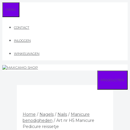
Ga
MENU
naar
de
inhoud
CONTACT
INLOGGEN
WINKELWAGEN
PRODUCTEN
Home
/
Nagels
/
Nails
/
Manicure
benodigheden
/ Art nr H5 Manicure
Pedicure reissetje