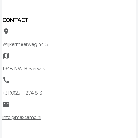
CONTACT
room
Wijkermeerweg 44 S
map
1948 NW Beverwijk
call
+31(0)251 - 274 813
mail
info@maxcamo.nl