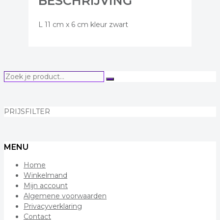
BESCHRIJVING
aantal
L 11 cm x 6 cm kleur zwart
Zoek
Zoeken
je
product...
PRIJSFILTER
MENU
Home
Winkelmand
Mijn account
Algemene voorwaarden
Privacyverklaring
Contact