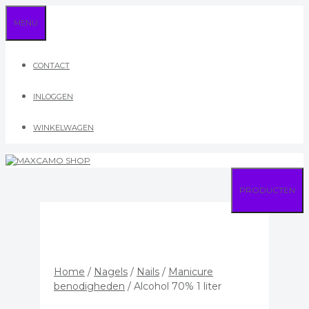
Ga
MENU
naar
de
inhoud
CONTACT
INLOGGEN
WINKELWAGEN
PRODUCTEN
Home
/
Nagels
/
Nails
/
Manicure
benodigheden
/ Alcohol 70% 1 liter