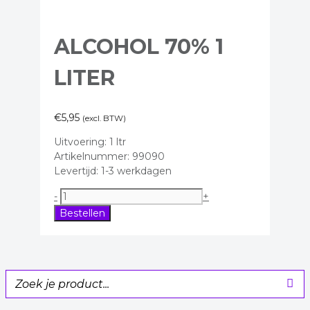
ALCOHOL 70% 1
LITER
€
5,95
(excl. BTW)
Uitvoering: 1 ltr
Artikelnummer: 99090
Levertijd: 1-3 werkdagen
Alcohol
-
+
70%
Bestellen
1
liter
aantal