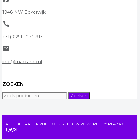
1948 NW Beverwijk
call
+31(0)251 - 274 813
mail
info@maxcamo.nl
ZOEKEN
Zoeken
Zoeken
naar:
ALLE BEDRAGEN ZIJN EXCLUSIEF BTW
POWERED BY
PLAZAXL