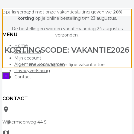
In verband met onze vakantiesluiting geven we
20%
PRIJSFILTER
korting
op je online bestelling t/m 23 augustus.
De bestellingen worden vanaf maandag 24 augustus
MENU
verzonden.
Home
KORTINGSCODE: VAKANTIE2026
Winkelmand
Mijn account
Algemene voorwaarden
We wensen je een fijne vakantie toe!
Privacyverklaring
×
Contact
CONTACT
room
Wijkermeerweg 44 S
map