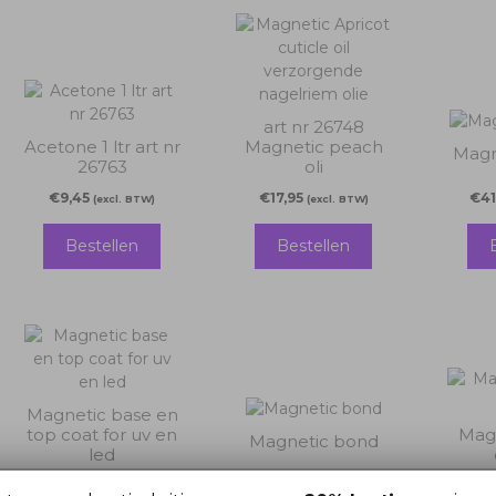
art nr 26748
Acetone 1 ltr art nr
Magnetic peach
Magn
26763
oli
€
9,45
€
17,95
€
41
(excl. BTW)
(excl. BTW)
Bestellen
Bestellen
Magnetic base en
top coat for uv en
Mag
Magnetic bond
led
€
19,95
€
18,95
€
4
(excl. BTW)
(excl. BTW)