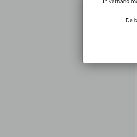
In verband me
De b