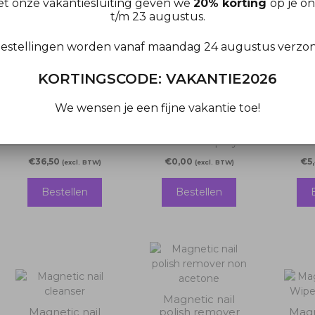
t onze vakantiesluiting geven we
20% korting
op je on
t/m 23 augustus.
Bestellen
Bestellen
estellingen worden vanaf maandag 24 augustus verzo
KORTINGSCODE: VAKANTIE2026
We wensen je een fijne vakantie toe!
Magnetic builder
gel white
Magnetic hand
Magn
standaard
cleanser spray
€
36,50
€
0,00
€
5
(excl. BTW)
(excl. BTW)
Bestellen
Bestellen
Magnetic nail
Magnetic nail
polish remover
Magn