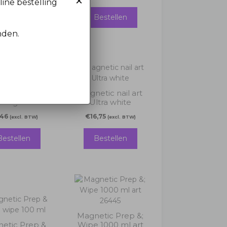
×
line bestelling
Bestellen
Bestellen
nden.
etic instant
Magnetic nail art
nail glue
Ultra white
,46
€
16,75
(excl. BTW)
(excl. BTW)
Bestellen
Bestellen
Magnetic Prep &;
etic Prep &
Wipe 1000 ml art