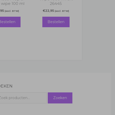
 wipe 100 ml
26445
,95
€
22,95
(excl. BTW)
(excl. BTW)
Bestellen
Bestellen
OEKEN
eken
Zoeken
r: