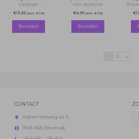
cleanser
non acetone
Wipe
€
13,50
€
4,95
€
7
(excl. BTW)
(excl. BTW)
Bestellen
Bestellen
1
2
→
CONTACT
Z
Zo
Wijkermeerweg 44 S
room
naa
1948 NW Beverwijk
map
+31(0)251 - 274 813