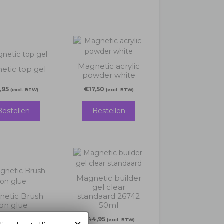
Magnetic acrylic
etic top gel
powder white
,95
€
17,50
(excl. BTW)
(excl. BTW)
Bestellen
Bestellen
Magnetic builder
gel clear
netic Brush
standaard 26742
on glue
50ml
,20
€
44,95
(excl. BTW)
(excl. BTW)