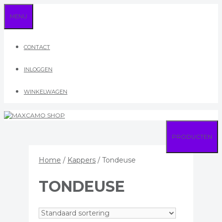
Ga
MENU
naar
de
inhoud
CONTACT
INLOGGEN
WINKELWAGEN
PRODUCTEN
Home
/
Kappers
/ Tondeuse
TONDEUSE