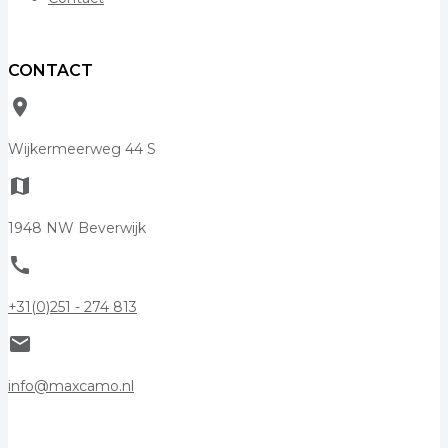
CONTACT
room
Wijkermeerweg 44 S
map
1948 NW Beverwijk
call
+31(0)251 - 274 813
mail
info@maxcamo.nl