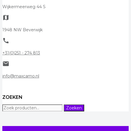
Wijkermeerweg 44 S
map
1948 NW Beverwijk
call
+31(0)251 - 274 813
mail
info@maxcamo.nl
ZOEKEN
Zoeken
Zoeken
naar: