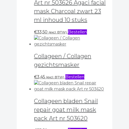
Art nr 503626 Agaci facial
mask Charcoal zwart 23
ml inhoud 10 stuks
€
33,50
Bestellen
(excl. BTW)
Collageen / Collagen
gezichtsmasker
€
3,45
Bestellen
(excl. BTW)
Collageen bladen Snail
repair goat milk mask
pack Art nr 503620