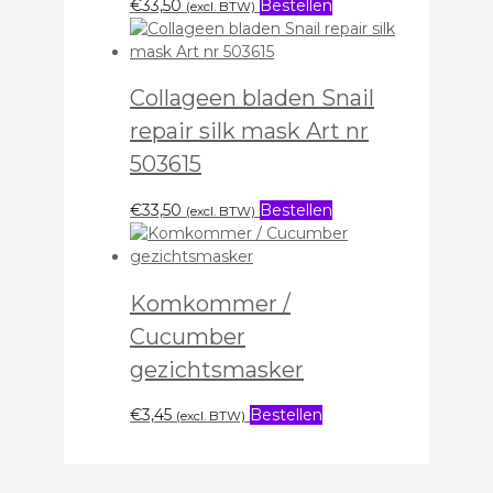
€
33,50
Bestellen
(excl. BTW)
Collageen bladen Snail
repair silk mask Art nr
503615
€
33,50
Bestellen
(excl. BTW)
Komkommer /
Cucumber
gezichtsmasker
€
3,45
Bestellen
(excl. BTW)