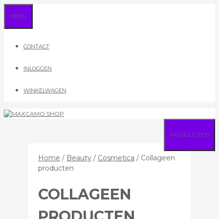
Ga
MENU
naar
de
inhoud
CONTACT
INLOGGEN
WINKELWAGEN
PRODUCTEN
Home
/
Beauty
/
Cosmetica
/ Collageen
producten
COLLAGEEN
PRODUCTEN